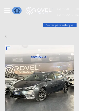
(44) 99985-0538
(44) 99956-2384
Voltar para estoque