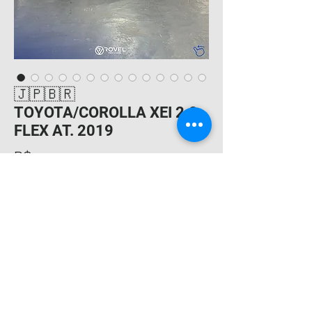
🇯🇵🇧🇷
TOYOTA/COROLLA XEI 2.0
FLEX AT. 2019
Preço
R$ 111.000,00
🔥 VEÍCULO EM EXCELENTE ESTADO
✅️Câmera de ré
✅️Bancos revestidos de couro
✅️Travas elétricas
✅️Conexão usb
✅️Freios abs
✅️Volante com ajuste de altura
✅️Desembaçador do vidro traseiro