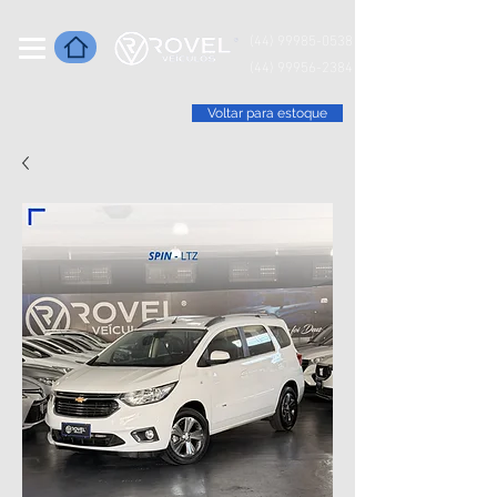
(44) 99985-0538
(44) 99956-2384
Voltar para estoque