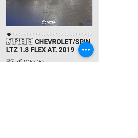
🇯🇵🇧🇷 CHEVROLET/SPIN
LTZ 1.8 FLEX AT. 2019
Preço
R$ 76.000,00
🔥 VEÍCULO EM EXCELENTE ESTADO
✅ 7 lugares
✅️ Freios ABS
✅️ Alarme antifurto
✅️ Cintos de três pontos para todos os
ocupantes
✅️ Repetidores laterais das luzes de
direção
✅️ Desembaçador do vidro traseiro